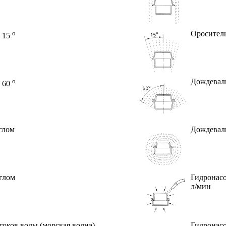
o
Ороситель
о 15
o
Дождевал
о 60
глом
Дождевал
глом
Гидронасо
л/мин
токов воды (морская волна)
Гидронасо