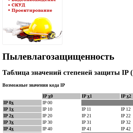
Пылевлагозащищенность
Таблица значений степеней защиты IP
Возможные значения кода IP
IP
x
0
IP
x
1
IP
x
2
IP 0
x
IP 00
IP 1
x
IP 10
IP 11
IP 12
IP 2
x
IP 20
IP 21
IP 22
IP 3
x
IP 30
IP 31
IP 32
IP 4
x
IP 40
IP 41
IP 42