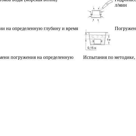
л/мин
ии на определенную глубину и время
Погружени
емени погружения на определенную
Испытания по методике,