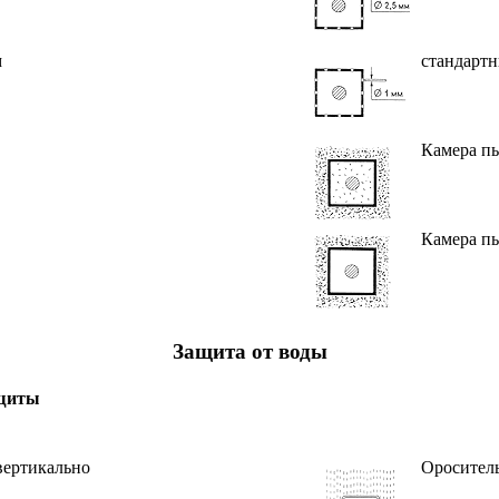
м
стандартн
Камера пы
Камера пы
Защита от воды
щиты
вертикально
Ороситель