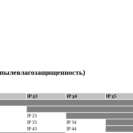
 (пылевлагозащищенность)
IP
x
3
IP
x
4
IP
x
5
IP 23
IP 33
IP 34
IP 43
IP 44