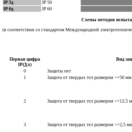
IP 5
x
IP 50
IP 6
x
IP 60
Схемы методов испытан
(в соответствии со стандартом Международной электротехнич
Первая цифра
Вид за
IP(
X
x)
0
Защиты нет
1
Защита от твердых тел размером >=50 мм
2
Защита от твердых тел размером >=12,5 
3
Защита от твердых тел размером >=2,5 м