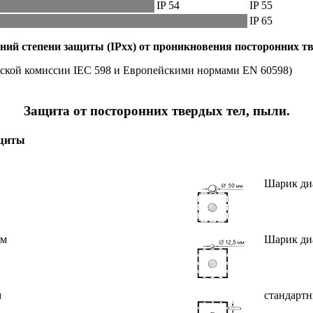
IP 54
IP 55
IP 65
ий степени защиты (IPxx) от проникновения посторонних тв
еской комиссии IEC 598 и Европейскими нормами EN 60598)
Защита от посторонних твердых тел, пыли.
щиты
Шарик ди
мм
Шарик ди
м
стандартн